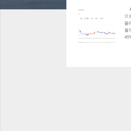

으
플레
월
4
선박
가
엔
는
최
작
창
은
트
(
신
솔
사