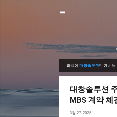
라벨이
대창솔루션
인 게시물
글
대창솔루션 주가
MBS 계약 체결
3월 27, 2025