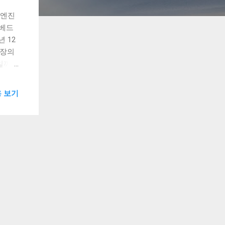
화엔진
 베드
 12
시장의
일까?
 엔진의
BS는
 보기
 제작되
 세계
진이
드와 대
. 많
 스마
사기구
 이는
 대창
양한
가 아