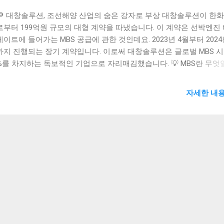
 대창솔루션, 조선해양 산업의 숨은 강자로 부상 대창솔루션이 한
로부터 199억원 규모의 대형 계약을 따냈습니다. 이 계약은 선박엔진
이트에 들어가는 MBS 공급에 관한 것인데요. 2023년 4월부터 2024년
까지 진행되는 장기 계약입니다. 이로써 대창솔루션은 글로벌 MBS 
5%를 차지하는 독보적인 기업으로 자리매김했습니다. 💡 MBS란 무엇
의 심장을 지탱하는 핵심 부품 MBS(Main Bearing Support)는 선박
장 중요한 부품 중 하나입니다. 마치 인간의 척추가 몸을 지탱하듯, M
자세한 내용
진의 뼈대 역할을 합니다. 일반 강철이 아닌 특수강 재질의 주강으로
 고난도 기술 제품이죠. 대창솔루션은 오랜 주강사업 경험을 바탕으로
고 품질의 MBS를 생산합니다. 이 부품 하나가 없으면 거대한 선박 엔
동할 수 없을 정도로 중요합니다. 🚢 글로벌 조선시장의 새로운 트렌
솔루션의 기회 최근 글로벌 선주들의 트렌드가 놀랍게 변하고 있습니다
 선주들이 한국산 선박엔진을 조건으로 선박을 발주하고 있어요. 마치
폰을 살 때 특정 프로세서를 요구하는 것과 비슷합니다. 또한 국제해
IMO)의 탄소배출 규제가 강화되면서 친환경 엔진 수요가 폭증했습니다.
규 선박뿐만 아니라 기존 선박 엔진 교체 수요도 크게 늘리고 있어요.
루션에게는 황금같은 사업 기회가 열린 셈입니다. 🌐 대창솔루션의 다
업 포트폴리오와 미래 전망 대창솔루션은 단순히 MBS만 만드는 회사