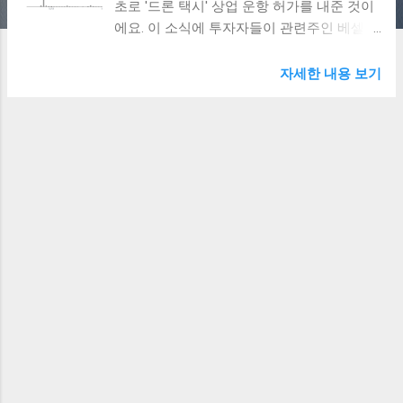
초로 '드론 택시' 상업 운항 허가를 내준 것이
에요. 이 소식에 투자자들이 관련주인 베셀에
집중적으로 매수세를 쏟아부었습니다. 마치
미래 영화에서나 볼 법한 하늘을 나는 택시가
자세한 내용 보기
현실이 된 순간이죠! 주식 정보 더보기 👆 💡
중국의 드론 택시 상용화, 어떤 의미가 있을
까? 중국 민용항공총국은 획기적인 결정을
내렸어요. 광둥성의 이항홀딩스와 안후이성
의 허페이 허이항공 두 회사에게 특별한 허가
를 내준 거죠. 이 허가는 '자율 여객 드론 운항
인증서(OC)'라는 이름을 가졌어요. 이는 민간
무인항공기 분야에서 최초로 발급된 운영합
격증이에요. 이제 이 회사들은 정부가 승인한
하늘 길에서 사람을 태우고 돈을 받을 수 있
어요. 마치 우버나 택시처럼 하늘을 나는 교
통수단이 생긴 셈이죠. 이항홀딩스의 'EH216-
S'는 미래에서 온 듯한 무인 전기 항공기예요.
최고 시속 130km로 날아다니며 약 30분 동안
비행할 수 있어요. 더 놀라운 건 이미 6만 번