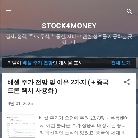
기본 콘텐츠로 건너뛰기
STOCK4MONEY
경제, 정책, 투자, 주식, 부동산, 재테크 관련 정보를 제공하는 곳
입니다.
라벨이
베셀 주가 전망
인 게시물 표시
전체 보기
글
베셀 주가 전망 및 이유 2가지 ( + 중국
드론 택시 사용화 )
4월 01, 2025
베셀 주가가 오전에 무려 23.70%나 폭등했어
요. 이런 놀라운 주가 상승의 배경에는 중국
의 혁신적인 소식이 있었죠. 중국이 세계 최