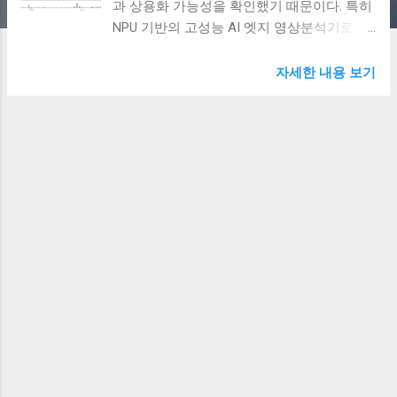
과 상용화 가능성을 확인했기 때문이다. 특히
NPU 기반의 고성능 AI 엣지 영상분석기로 스
마트시티 교통 관제 시스템의 핵심 기술로 주
목받고 있다. 인터넷가입 알아보기 👆 가전 렌
자세한 내용 보기
탈 알아보기 👆 상조가입 알아보기 👆 📈 라온
피플, AI반도체 뉴스에10% 급등 24일, 라온피
플(300120)의 주가는 전일 대비 10.12% 오른
4,950원에 마감되며 강한 상승세를 기록했다.
이날 급등은 자회사 라온로드가 국내 AI반도
체 기술 성과를 입증했다는 소식에 따른 것으
로 해석된다. 이 기술은 스마트도시 교통 관
제 시스템에 활용되는 고성능 AI 엣지 영상분
석기 개발을 통해 성능과 실용성을 동시에 입
증한 것이다. 🔍 경찰청 인증 포함, 성능·신뢰
성 확보 라온로드는 이번 개발 과정에서 경찰
청 표준환경 인증, 임베디드보드 시험 등 총 3
건의 공인 평가를 모두 성공적으로 완료했다.
이를 통해 국산 AI반도체의 기술적 신뢰성을
확보했다는 평가를 받았다. 특히 엔비디아의