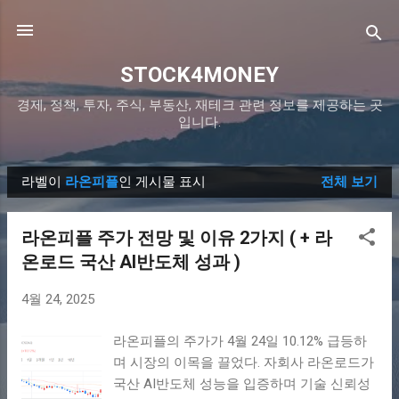
기본 콘텐츠로 건너뛰기
STOCK4MONEY
경제, 정책, 투자, 주식, 부동산, 재테크 관련 정보를 제공하는 곳
입니다.
라벨이
라온피플
인 게시물 표시
전체 보기
글
라온피플 주가 전망 및 이유 2가지 ( + 라
온로드 국산 AI반도체 성과 )
4월 24, 2025
라온피플의 주가가 4월 24일 10.12% 급등하
며 시장의 이목을 끌었다. 자회사 라온로드가
국산 AI반도체 성능을 입증하며 기술 신뢰성