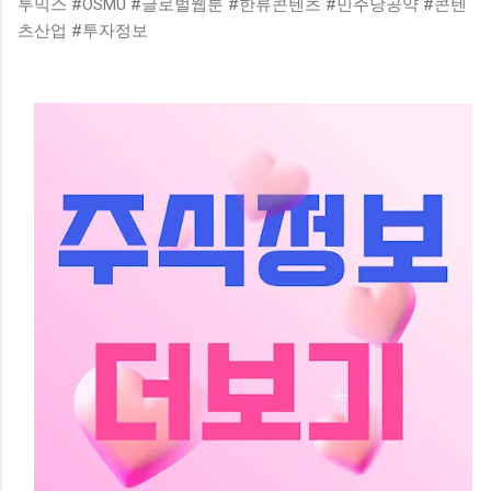
투믹스 #OSMU #글로벌웹툰 #한류콘텐츠 #민주당공약 #콘텐
츠산업 #투자정보